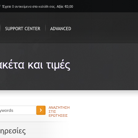
Έχετε
0 αντικείμενα
στο
καλάθι σας.
Αξία: €0,00
ΑΝΑΖΉΤΗΣΗ
ΣΤΙΣ
ΕΡΩΤΉΣΕΙΣ