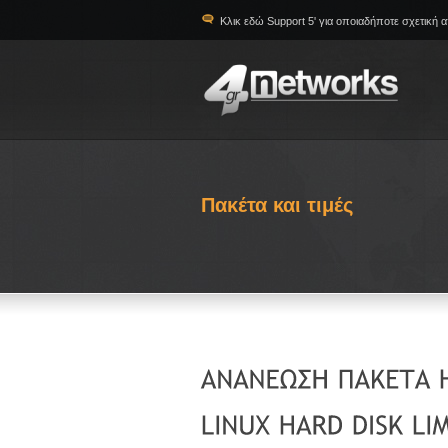
Κλικ εδώ Support 5' για οποιαδήποτε σχετική 
Πακέτα και τιμές