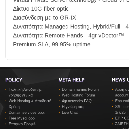
Δίκτυο 10G fiber optic
Διασύνδεση με το GR-IX
Δυνατότητα Managed Hosting, Hybrid/Full -
Δυνατότητα Remote Hands - 4gr vDoctor™
Premium SLA, 99,95% uptime
Πολιτική Αποδεκτής
Domain names Forum
Αρση αν
χρήσης γενικά
Web Hosting Forum
account
Web Hosting & Αποδεκτή
4gr.networks FAQ
Epp co
Χρήση
Η γνώμη σας
SSL cert
Domain services όροι
Live Chat
1/7/25
Free Mysql όροι
EPP C
Εταιρικο Προφιλ
ΆΜΕΣΗ