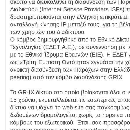
σκοπό να διευκολύνει τη διασύνδεση των Πα
Διαδικτύου (Internet Service Providers ISPs) 
δραστηριοποιούνται στην ελληνική επικράτεια,
ανταλλαγή κίνησης IP μεταξύ τους, για τη βέλ
των χρηστών του Διαδικτύου.
Ο κόμβος δημιουργήθηκε από το Εθνικό Δίκτυ
Τεχνολογίας (ΕΔΕΤ A.E.), σε συνεννόηση με 
με το Εθνικό Ίδρυμα Ερευνών (ΕΙΕ). Η ΕΔΕΤ 
ως «Τρίτη Έμπιστη Οντότητα» εγγυάται την χω
ανοικτή διασύνδεση των Παρόχων στην Ελλάδα
peering) από τον κόμβο διασύνδεσης GRIX
To GR-IX δίκτυο στο οποίο βρίσκονται όλοι οι 
15 χρόνια, εκμεταλλεύεται τις εσωτερικές απο
δίκτυο να ψάχνει το web site σας παγκοσμίως 
δεδομένων δρομολογείται χωρίς τα hops να 
κόμβους του εξωτερικού. Έτσι, σας προσφέρο