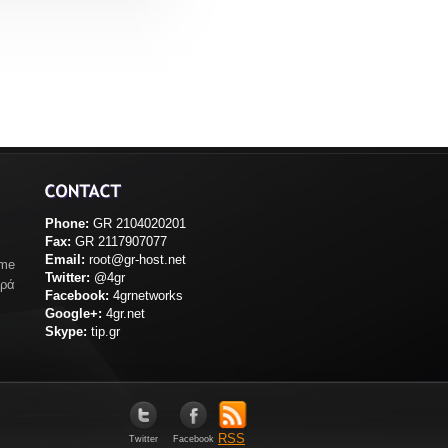
Phone:
GR 2104020201
Fax:
GR 2117907077
Email:
root@gr-host.net
ame
Twitter:
@4gr
ορά
Facebook:
4grnetworks
Google+:
4gr.net
Skype:
tip.gr
RSS
Twitter
Facebook