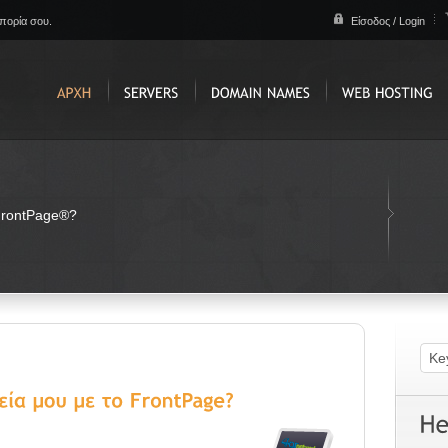
απορία σου.
Είσοδος / Login
FrontPage®?