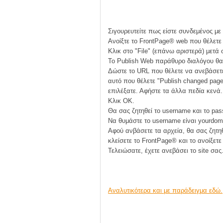
Σιγουρευτείτε πως είστε συνδεμένος με τ
Ανοίξτε το FrontPage® web που θέλετε
Κλικ στο "File" (επάνω αριστερά) μετά 
Το Publish Web παράθυρο διαλόγου θα
Δώστε το URL που θέλετε να ανεβάσετε
αυτό που θέλετε "Publish changed pages
επιλέξατε. Αφήστε τα άλλα πεδία κενά.
Κλικ OK.
Θα σας ζητηθεί το username και το pas
Να θυμάστε το username είναι yourdo
Αφού ανβάσετε τα αρχεία, θα σας ζητηθ
κλείσετε το FrontPage® και το ανοίξετε
Τελειώσατε, έχετε ανεβάσει το site σας
Αναλυτικότερα και με παράδειγμα εδώ.