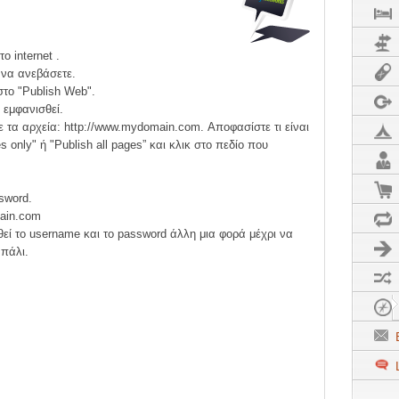
C
ο internet .
 να ανεβάσετε.
στο "Publish Web".
 εμφανισθεί.
 τα αρχεία: http://www.mydomain.com. Αποφασίστε τι είναι
 only" ή "Publish all pages” και κλικ στο πεδίο που
F
F
sword.
main.com
εί το username και το password άλλη μια φορά μέχρι να
F
 πάλι.
.
E
L