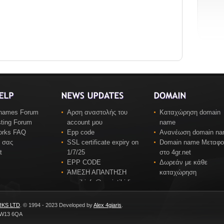
names Forum
Αρση αναστολής του
Καταχώρηση domain
ting Forum
account μου
name
works FAQ
Epp code
Ανανέωση domain n
 σας
SSL certificate expiry on
Domain name Μεταφ
t
1/7/25
στο 4gr.net
EPP CODE
Δωρεάν με κάθε
ΆΜΕΣΗ ΑΠΑΝΤΗΣΗ
καταχώρηση
email info@sevintikidis.gr
KS LTD
. © 1994 - 2023 Developed by
Alex 4giaris
.
 TW13 6QA