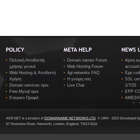
Πολιτική Αποδεκτής
Domain names Forum
Αρση αν
χρήσης γενικά
Web Hosting Forum
account
Web Hosting & Αποδεκτή
4gr.networks FAQ
Epp co
Χρήση
Η γνώμη σας
SSL cert
Domain services όροι
Live Chat
1/7/25
Free Mysql όροι
EPP C
Εταιρικο Προφιλ
ΆΜΕΣΗ
email in
4GR.NET is a product of
DOMAINNAME.NETWORKS LTD
. © 1994 - 2023 Developed b
67 Hounslow Road, Hanworth, London, England, TW13 6QA