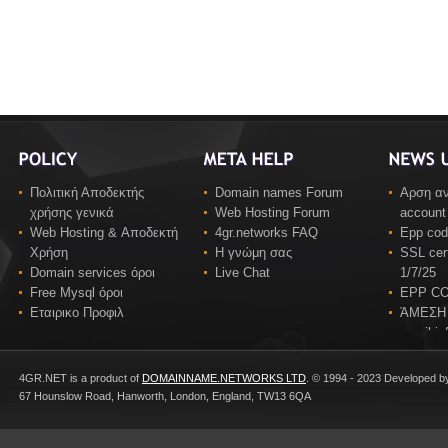
Πολιτική Αποδεκτής
Domain names Forum
Αρση αν
χρήσης γενικά
Web Hosting Forum
account
Web Hosting & Αποδεκτή
4gr.networks FAQ
Epp co
Χρήση
Η γνώμη σας
SSL cert
Domain services όροι
Live Chat
1/7/25
Free Mysql όροι
EPP C
Εταιρικο Προφιλ
ΆΜΕΣΗ
email in
4GR.NET is a product of
DOMAINNAME.NETWORKS LTD
. © 1994 - 2023 Developed b
67 Hounslow Road, Hanworth, London, England, TW13 6QA