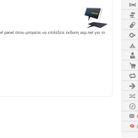
C
rl panel όπου μπορέιτε να επιλέξετε έκδοση asp.net για το
F
F
F
E
L