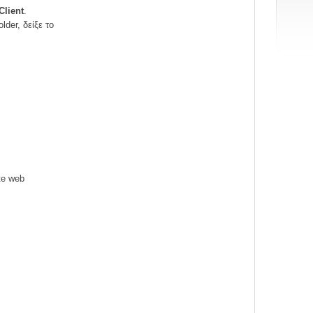
Client
.
older, δείξε το
te web