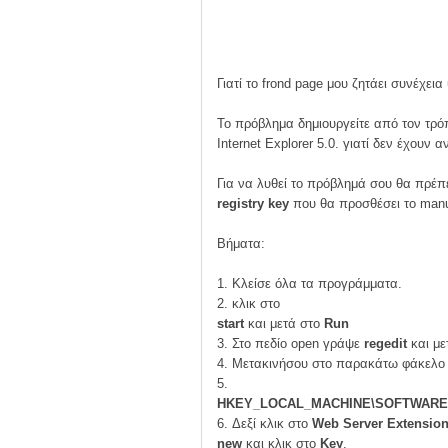
Γιατί το frond page μου ζητάει συνέχει
Το πρόβλημα δημιουργείτε από τον τρόπ
Internet Explorer 5.0. γιατί δεν έχουν α
Για να λυθεί το πρόβλημά σου θα πρέπε
registry key
που θα προσθέσει το manua
Βήματα:
1. Κλείσε όλα τα προγράμματα.
2. κλικ στο
start
και μετά στο
Run
3. Στο πεδίο open γράψε
regedit
και μ
4. Μετακινήσου στο παρακάτω φάκελ
5.
HKEY_LOCAL_MACHINE\SOFTWARE\Mic
6. Δεξί κλικ στο
Web Server Extensio
new
και κλικ στο
Key
.