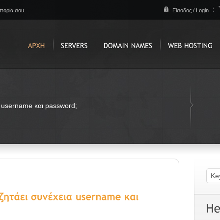
απορία σου.
Είσοδος / Login
ια username και password;