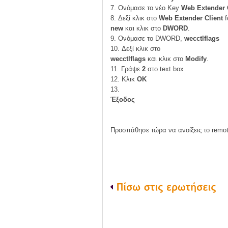
7. Ονόμασε το νέο Key
Web Extender 
8. Δεξί κλικ στο
Web Extender Client
f
new
και κλικ στο
DWORD
.
9. Ονόμασε το DWORD,
wecctlflags
10. Δεξί κλικ στο
wecctlflags
και κλικ στο
Modify
.
11. Γράψε
2
στο text box
12. Κλικ
ΟΚ
13.
Έξοδος
Προσπάθησε τώρα να ανοίξεις το remo