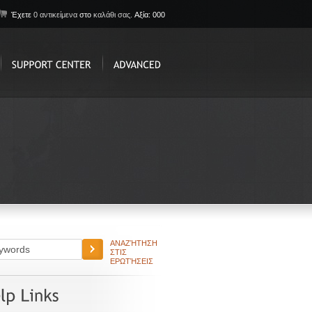
Έχετε
0 αντικείμενα
στο
καλάθι σας.
Αξία: 000
ΑΝΑΖΉΤΗΣΗ
ΣΤΙΣ
ΕΡΩΤΉΣΕΙΣ