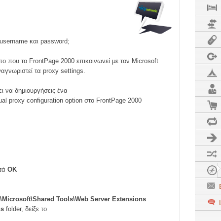
C
α username και password;
ο που το FrontPage 2000 επικοινωνεί με τον Microsoft
ναγνωριστεί τα proxy settings.
F
ι να δημιουργήσεις ένα
l proxy configuration option στο FrontPage 2000
F
F
ετά
OK
ο
E
rosoft\Shared Tools\Web Server Extensions
L
ns
folder, δείξε το