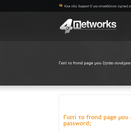
Κλικ εδώ Support 5' για οποιαδήποτε σχετική 
Γιατί το frond page μου ζητάει συνέχε