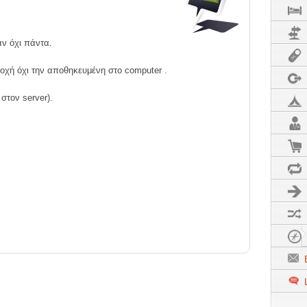
C
αν όχι πάντα.
οχή όχι την αποθηκευμένη στο computer .
 στον server).
F
F
F
E
L