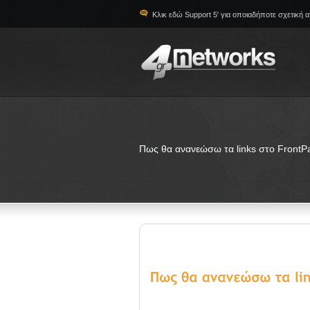
Κλικ εδώ Support 5' για οποιαδήποτε σχετική 
Πως θα ανανεώσω τα links στο FrontP