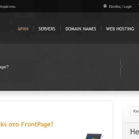
απορία σου.
Είσοδος / Login
age?