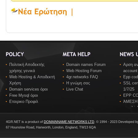
Πολιτική Αποδεκτής
Domain names Forum
Αρση αν
χρήσης γενικά
Web Hosting Forum
account
Web Hosting & Αποδεκτή
4gr.networks FAQ
Epp co
Χρήση
Η γνώμη σας
SSL cert
Domain services όροι
Live Chat
1/7/25
Free Mysql όροι
EPP C
Εταιρικο Προφιλ
ΆΜΕΣΗ
email in
4GR.NET is a product of
DOMAINNAME.NETWORKS LTD
. © 1994 - 2023 Developed b
67 Hounslow Road, Hanworth, London, England, TW13 6QA