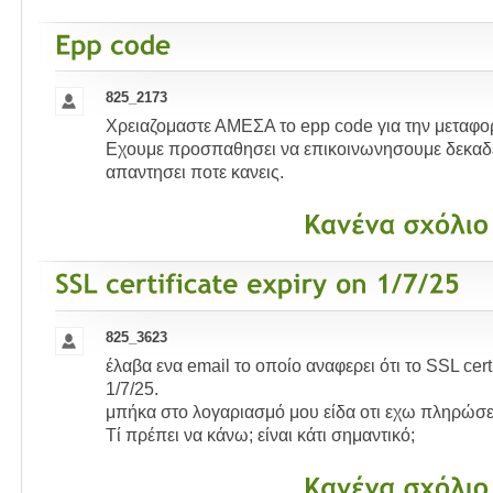
825_2173
Χρειαζομαστε ΑΜΕΣΑ το epp code για την μεταφορ
Εχουμε προσπαθησει να επικοινωνησουμε δεκαδες
απαντησει ποτε κανεις.
825_3623
έλαβα ενα email το οποίο αναφερει ότι το SSL certi
1/7/25.
μπήκα στο λογαριασμό μου είδα οτι εχω πληρώσει
Τί πρέπει να κάνω; είναι κάτι σημαντικό;