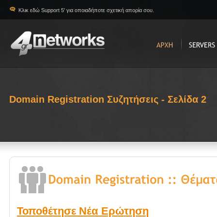
Κλικ εδώ Support 5' για οποιαδήποτε σχετική απορία σου.
Domain Registration Συζητήσεις - Σελίδα 2
Τοποθέτησε Νέα Ερώτηση