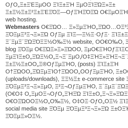
ΟƒΟ„Ξ±ΞΈΞµΟΟ ΞΊΞ±ΞΉ ΞµΟΞΊΞΏΞ»Ξ±
Ξ±Ξ½Ξ±Ξ²Ξ±ΞΈΞΌΞ―ΟƒΞΉΞΌΞΏ Ο€ΞµΟΞΉ
web hosting.
Webmasters
Ο€ΞΏΟ… Ξ»ΞµΞΉΟ„ΞΏΟ…ΟΞ³Ξ
ΞΌΞµΞ³Ξ¬Ξ»ΞΏ ΟƒΞµ ΞΊΞ―Ξ½Ξ·ΟƒΞ· ΞΊΞ±Ξ
Ξ΄ΞµΞ΄ΞΏΞΌΞ­Ξ½Ο‰Ξ½ website, ΟΟ€Ο‰Ο‚ Ξ
blog ΞΌΞµ Ο€ΞΏΞ»Ξ»ΞΏΟΟ‚ ΞµΟ€ΞΉΟƒΞΊΞ­Ο
ΞµΞΊΞ±Ο„ΞΏΞ½Ο„Ξ¬Ξ΄ΞµΟ‚/Ο‡ΞΉΞ»ΞΉΞ¬Ξ΄
Ξ±Ξ½Ξ±ΟΟ„Ξ®ΟƒΞµΞΉΟ‚ (posts) ΞΊΞ±ΞΉ
Ο†ΞΏΟΟ„ΞΏΞµΞΊΟ†ΞΏΟΟ„ΟΟƒΞµΞΉΟ‚ Ξ
(uploads/downloads), Ξ­Ξ½Ξ± e-commerce site
ΞΌΞµΞ³Ξ¬Ξ»ΞµΟ‚ Ξ²Ξ¬ΟƒΞµΞΉΟ‚ Ξ΄ΞµΞ΄Ξ
(Ο€Ο‡ Ο„ΞµΟΞ¬ΟƒΟ„ΞΉΞΏ ΞΊΞ±Ο„Ξ¬Ξ»ΞΏΞ
Ο€ΟΞΏΟΟΞ½Ο„Ο‰Ξ½, Ο‡ΟΞ·ΟƒΟ„ΟΞ½ ΞΊΞ
social media site ΞΌΞµ ΞΌΞµΞ³Ξ¬Ξ»ΞΏ Ξ±Ο
ΞΌΞµΞ»ΟΞ½.