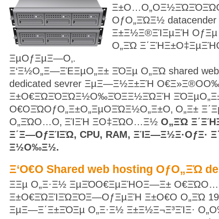
Ξ±Ο…Ο„ΟΞ½ΞΏΞΌΞΏΟ‚
ΟƒΟ„ΞΏΞ½ datacende
Ξ±Ξ½Ξ®ΞΊΞµΞΉ ΟƒΞµ 
Ο„ΞΏ Ξ΄ΞΉΞ±Ο‡ΞµΞΉ
ΞµΟƒΞµΞ―Ο‚.
Ξ‘Ξ½Ο„Ξ―ΞΈΞµΟ„Ξ± ΞΌΞµ Ο„ΞΏ shared web 
dedicated sevrer ΞµΞ―Ξ½Ξ±ΞΉ Ο€Ξ»Ξ®ΟΟ
Ξ±Ο€ΞΏΞΌΞΏΞ½Ο‰ΞΌΞ­Ξ½ΞΏΞΉ ΞΌΞµΟ„Ξ±
Ο€ΟΞΏΟƒΟ„Ξ±Ο„ΞµΟΞΏΞ½Ο„Ξ±Ο‚ Ο„Ξ± Ξ΄
Ο„ΞΏΟ…Ο‚ ΞΊΞΉ Ξ­Ο‡ΞΏΟ…Ξ½
Ο„ΞΏ Ξ΄ΞΉ
Ξ΄Ξ―ΟƒΞΊΞΏ, CPU, RAM, ΞΊΞ―Ξ½Ξ·ΟƒΞ· Ξ
Ξ½Ο‰Ξ½.
Ξ‘Ο€Ο Shared web hosting ΟƒΟ„ΞΏ ded
ΞΞµ Ο„Ξ·Ξ½ ΞµΞΌΟ€ΞµΞΉΟΞ―Ξ± Ο€ΞΏΟ
Ξ±Ο€ΞΏΞΊΞΏΞΌΞ―ΟƒΞµΞΉ Ξ±Ο€Ο Ο„ΞΏ 19
ΞµΞ―Ξ΄Ξ±ΞΌΞµ Ο„Ξ·Ξ½ Ξ±Ξ½Ξ¬Ξ³ΞΊΞ· Ο„