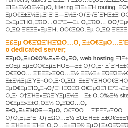
ΞΊΞ±Ξ½ΟΞ½ΞµΟ‚ filtering ΞΊΞ±ΞΉ routing. 
ΞµΟ€Ξ±Ξ½ΞµΞΊΞΊΞ―Ξ½Ξ·ΟƒΞ·/Ξ΄ΞΉΞ±ΞΊΟΟ
Ξ»ΞµΞΉΟ„ΞΏΟ…ΟΞ³Ξ―Ξ± Ο„ΞΏΟ… ΟΟƒΞµΟ‚
Ο„ΞΏ ΞΈΞ­Ξ»ΞµΞΉ, ΟΟ€ΞΏΟ„Ξµ Ο„ΞΏ ΞΈΞ­
Ξ£Ξµ Ο€ΞΏΞΉΞΏΟ…Ο‚ Ξ±Ο€ΞµΟ…ΞΈ
o dedicated server;
ΞΞµΟ„Ξ±Ο€Ο‰Ξ»Ξ·Ο„Ξ­Ο‚ web hosting
ΞΊΞ±
ΞΌΞµ ΞµΞΌΟ€ΞµΞΉΟΞ―Ξ± ΟƒΟ„Ξ· Ξ΄ΞΉΞ±
Ο€ΞΏΟ… ΞΈΞ­Ξ»ΞΏΟ…Ξ½ Ξ­Ξ½Ξ± ΞΌΞΏΞ½
Ξ±Ξ½ΞµΞΎΞ¬ΟΟ„Ξ·Ο„ΞΏ, Ξ±ΞΎΞΉΟΟ€ΞΉΟ
ΞµΟ€ΞµΞΊΟ„Ξ¬ΟƒΞΉΞΌΞΏ Ο€ΞµΟΞΉΞ²Ξ¬Ξ
Ο„Ξ· Ο†ΞΉΞ»ΞΏΞΎΞµΞ½Ξ―Ξ± Ο„Ο‰Ξ½ site
Ο€ΞµΞ»Ξ±Ο„ΟΞ½ Ο„ΞΏΟ…Ο‚.
Ξ•Ο„Ξ±ΞΉΟΞ―ΞµΟ‚
Ο€ΞΏΟ… ΞΈΞ­Ξ»ΞΏΟ…
ΟƒΟ„ΞµΞ³Ξ¬ΟƒΞΏΟ…Ξ½ ΞΌΞΉΞ± Ξ±Ο€Ξ±Ξ
Ξ΄ΞΉΞ±Ξ΄ΞΉΞΊΟ„Ο…Ξ±ΞΊΞ® ΞµΟ†Ξ±ΟΞΌΞΏ