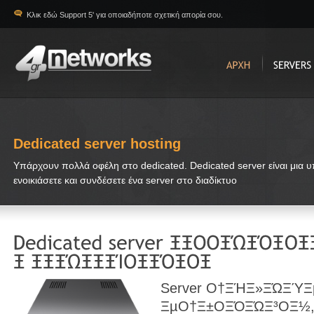
Κλικ εδώ Support 5' για οποιαδήποτε σχετική απορία σου.
Dedicated server hosting
Υπάρχουν πολλά οφέλη στο dedicated. Dedicated server είναι μια υ
ενοικιάσετε και συνδέσετε ένα server στο διαδίκτυο
Server Ο†ΞΉΞ»ΞΏΞΎ
ΞµΟ†Ξ±ΟΞΌΞΏΞ³ΟΞ½,