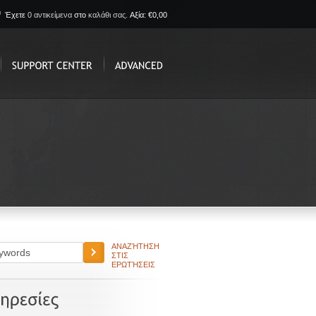
Έχετε
0 αντικείμενα
στο
καλάθι σας.
Αξία: €0,00
ΑΝΑΖΉΤΗΣΗ
ΣΤΙΣ
ΕΡΩΤΉΣΕΙΣ