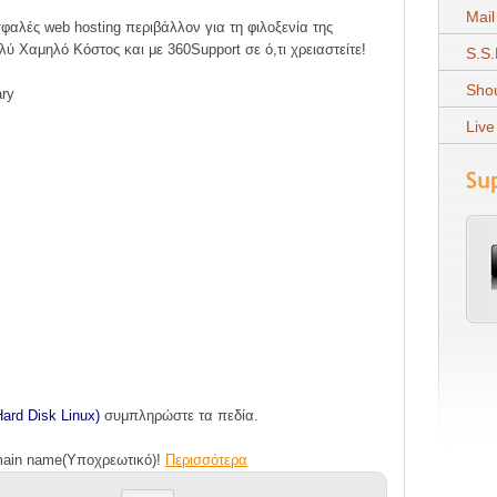
Mail
φαλές web hosting περιβάλλον για τη φιλοξενία της
λύ Χαμηλό Κόστος και με 360Support σε ό,τι χρειαστείτε!
S.S.
Shou
ary
Live
ard Disk Linux)
συμπληρώστε τα πεδία.
main name(Υποχρεωτικό)!
Περισσότερα