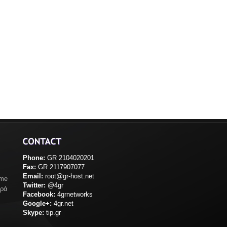
Phone:
GR 2104020201
Fax:
GR 2117907077
Email:
root@gr-host.net
ame
Twitter:
@4gr
ορά
Facebook:
4grnetworks
Google+:
4gr.net
Skype:
tip.gr