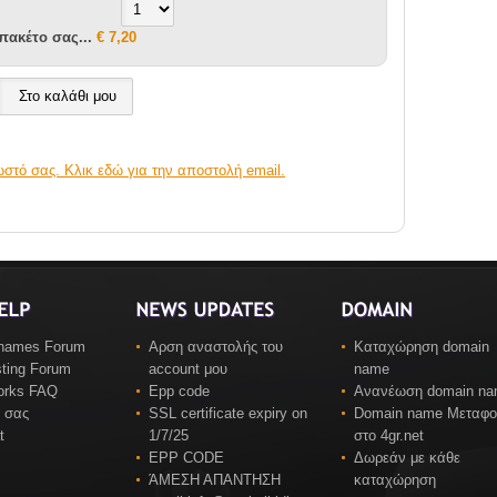
 πακέτο σας...
€ 7,20
ωστό σας. Κλικ εδώ για την αποστολή email.
names Forum
Αρση αναστολής του
Καταχώρηση domain
ting Forum
account μου
name
works FAQ
Epp code
Ανανέωση domain n
 σας
SSL certificate expiry on
Domain name Μεταφ
t
1/7/25
στο 4gr.net
EPP CODE
Δωρεάν με κάθε
ΆΜΕΣΗ ΑΠΑΝΤΗΣΗ
καταχώρηση