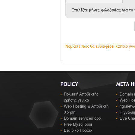
Επιλέξτε μήνες φιλοξενίας για το
Νομίζετε πως θα ενδιαφέρει κάποιο γν
Πολιτική Αποδεκτής
Domain 
χρήσης γενικά
Web Hos
Web Hosting & Αποδεκτή
4gr.net
Χρήση
Η γνώμη
Domain services όροι
Live Cha
Free Mysql όροι
Εταιρικο Προφιλ