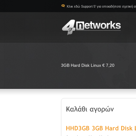
Κλικ εδώ Support 5' για οποιαδήποτε σχετική 
3GB Hard Disk Linux € 7,20