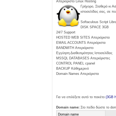
Απεριόριστο Linux Hosting
Γρήγορο, Σταθερό κι Ασ
ιστοσελίδας σας, σε πο
Softaculous Script Libr
DISK SPACE 3GB
24/7 Support
HOSTED WEB SITES Απεριόριστα
EMAIL ACCOUNTS Απεριόριστα
BANDWITH Απεριόριστo
Εγγύηση Διαθεσιμότητας Ιστοσελίδας
MSSQL DATABASES Απεριόριστες
CONTROL PANEL cpanel
BACKUP Κάθημερινό
Domain Names Απεριόριστα
Για να επιλέξετε αυτό το πακέτο
(3GB H
Domain name:
Στο πεδίο δώστε το do